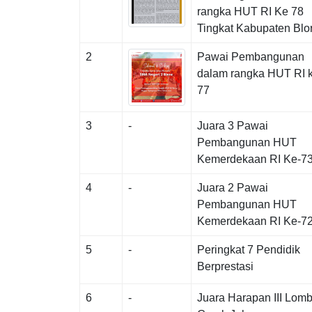
rangka HUT RI Ke 78
Tingkat Kabupaten Blo
2
Pawai Pembangunan
dalam rangka HUT RI 
77
3
-
Juara 3 Pawai
Pembangunan HUT
Kemerdekaan RI Ke-7
4
-
Juara 2 Pawai
Pembangunan HUT
Kemerdekaan RI Ke-7
5
-
Peringkat 7 Pendidik
Berprestasi
6
-
Juara Harapan III Lom