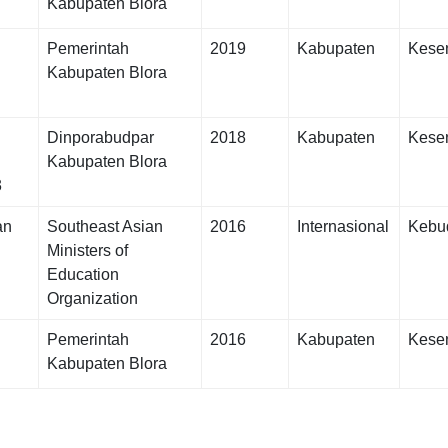
Kabupaten Blora
Pemerintah
2019
Kabupaten
Kese
Kabupaten Blora
Dinporabudpar
2018
Kabupaten
Kese
Kabupaten Blora
3
an
Southeast Asian
2016
Internasional
Kebu
Ministers of
Education
Organization
Pemerintah
2016
Kabupaten
Kese
Kabupaten Blora