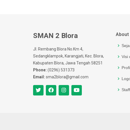
SMAN 2 Blora
About
Seja
Jl. Rembang Blora No.Km 4,
Sedangklampok, Karangjati, Kec. Blora,
Visi
Kabupaten Blora, Jawa Tengah 58251
Prof
Phone:
(0296) 531373
Email:
sma2blora@gmail.com
Log
Staf