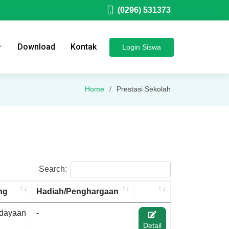
(0296) 531373
Download
Kontak
Login
Siswa
Home
Prestasi Sekolah
Search:
ng
Hadiah/Penghargaan
dayaan
-
Detail