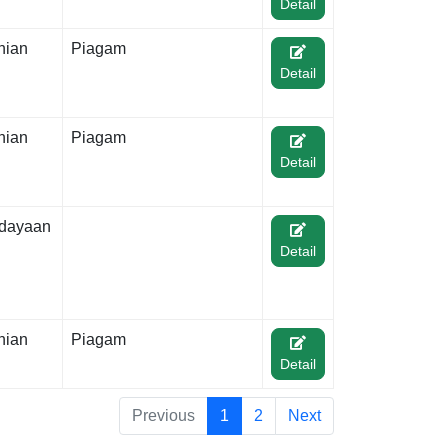
Detail
nian
Piagam
Detail
nian
Piagam
Detail
dayaan
Detail
nian
Piagam
Detail
Previous
1
2
Next